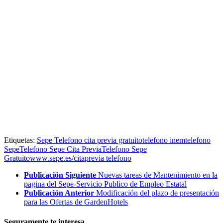
Etiquetas:
Sepe Telefono cita previa gratuito
telefono inem
telefono
Sepe
Telefono Sepe Cita Previa
Telefono Sepe
Gratuito
www.sepe.es/citaprevia telefono
Publicación Siguiente
Nuevas tareas de Mantenimiento en la
pagina del Sepe-Servicio Publico de Empleo Estatal
Publicación Anterior
Modificación del plazo de presentación
para las Ofertas de GardenHotels
Seguramente te interesa...